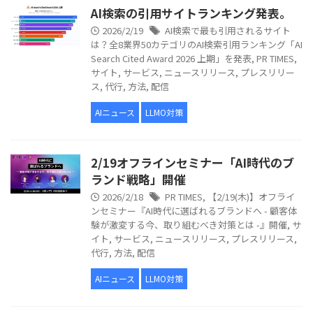
AI検索の引用サイトランキング発表。
2026/2/19
AI検索で最も引用されるサイト
は？全8業界50カテゴリのAI検索引用ランキング「AI
Search Cited Award 2026 上期」を発表
,
PR TIMES
,
サイト
,
サービス
,
ニュースリリース
,
プレスリリー
ス
,
代行
,
方法
,
配信
AIニュース
LLMO対策
2/19オフラインセミナー「AI時代のブ
ランド戦略」開催
2026/2/18
PR TIMES
,
【2/19(木)】オフライ
ンセミナー『AI時代に選ばれるブランドへ - 顧客体
験が激変する今、取り組むべき対策とは -』開催
,
サ
イト
,
サービス
,
ニュースリリース
,
プレスリリース
,
代行
,
方法
,
配信
AIニュース
LLMO対策