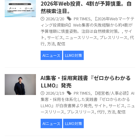
2026年Web投資、4割が予算慎重。自
然検索注目。
2026/2/20
PR TIMES
,
【2026年Webマーケテ
ィング投資動向】Web集客の失敗経験から約4割が
予算増額に慎重姿勢。注目は自然検索対策。
,
サイ
ト
,
サービス
,
ニュースリリース
,
プレスリリース
,
代
行
,
方法
,
配信
AIニュース
LLMO対策
AI集客・採用実践書『ゼロからわかる
LLMO』発売
2026/2/19
PR TIMES
,
【経営者/人事必読】AI
集客・採用を体系化した実践書『ゼロからわかる
LLMO』が白夜書房より発売
,
サイト
,
サービス
,
ニュ
ースリリース
,
プレスリリース
,
代行
,
方法
,
配信
AIニュース
LLMO対策