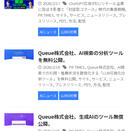
2026/2/17
ChatGPT広告がEC/リテール企業
に及ぼす影響と「対話型コマース」時代の集客戦略
,
PR TIMES
,
サイト
,
サービス
,
ニュースリリース
,
プレ
スリリース
,
代行
,
方法
,
配信
AIニュース
LLMO対策
Queue株式会社、AI検索の分析ツール
を無料公開。
2026/2/16
PR TIMES
,
Queue株式会社、AI検
索での引用・推薦状況を数値化する「LLM可視化分
析ツール」を無料公開
,
サイト
,
サービス
,
ニュース
リリース
,
プレスリリース
,
代行
,
方法
,
配信
AIニュース
LLMO対策
Queue株式会社、生成AIのツール無償
公開。
2026/2/15
PR TIMES
,
Queue株式会社、生成