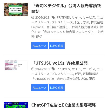
「寿司×デジタル」台湾人観光客誘致
開始
2026/2/18
PR TIMES
,
サイト
,
サービス
,
ニュ
ースリリース
,
プレスリリース
,
代行
,
方法
,
株式会社
En place、富山県と連携し、台湾人観光客誘致に特
化した「寿司×デジタル統合型プロジェクト」を始
動
,
配信
AIニュース
LLMO対策
「UTSUSU vol.9」Web版公開
2026/2/18
PR TIMES
,
サイト
,
サービス
,
ニュ
ースリリース
,
プレスリリース
,
代行
,
定期情報誌
「UTSUSU vol.9」のWeb版を公開
,
方法
,
配信
AIニュース
LLMO対策
ChatGPT広告とEC企業の集客戦略