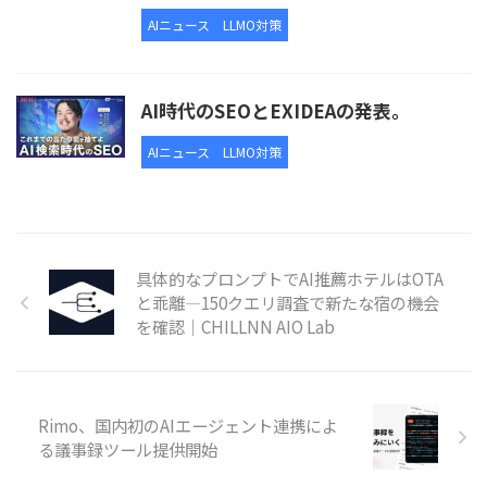
AIニュース
LLMO対策
AI時代のSEOとEXIDEAの発表。
AIニュース
LLMO対策
具体的なプロンプトでAI推薦ホテルはOTA
と乖離—150クエリ調査で新たな宿の機会
を確認｜CHILLNN AIO Lab
Rimo、国内初のAIエージェント連携によ
る議事録ツール提供開始