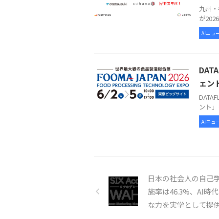
九州・
が20
AIニュ
DAT
ェン
DAT
ント」
AIニュ
日本の社会人の自己
施率は46.3%、AI時
な力を実学として提