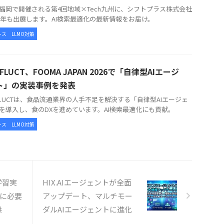
福岡で開催される第4回地域×Tech九州に、シフトプラス株式会社
26年も出展します。AI検索最適化の最新情報をお届け。
ース
LLMO対策
AFLUCT、FOOMA JAPAN 2026で「自律型AIエージ
ト」の実装事例を発表
AFLUCTは、食品流通業界の人手不足を解決する「自律型AIエージェ
を導入し、食のDXを進めています。AI検索最適化にも貢献。
ース
LLMO対策
学習実
HIX.AIエージェントが全面
代に必要
アップデート、マルチモー
供
ダルAIエージェントに進化