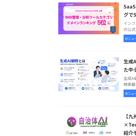
Saa
グで
インフ
の公式
AIニュ
生成
た中
生成A
検索最
AIニュ
【九
×T
紹介