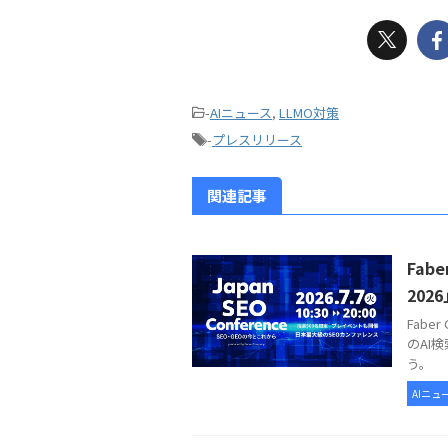
-
AIニュース
,
LLMO対策
-
プレスリリース
関連記事
Fabe
202
Fabe
のAI
う。
AIニュ