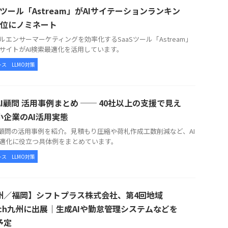
Sツール「Astream」がAIサイテーションランキン
5位にノミネート
ルエンサーマーケティングを効率化するSaaSツール「Astream」
サイトがAI検索最適化を活用しています。
ース
LLMO対策
AI顧問 活用事例まとめ ── 40社以上の支援で見え
小企業のAI活用実態
I顧問の活用事例を紹介。見積もり圧縮や荷札作成工数削減など、AI
適化に役立つ具体例をまとめています。
ース
LLMO対策
州／福岡】シフトプラス株式会社、第4回地域
ech九州に出展｜生成AIや勤怠管理システムなどを
予定